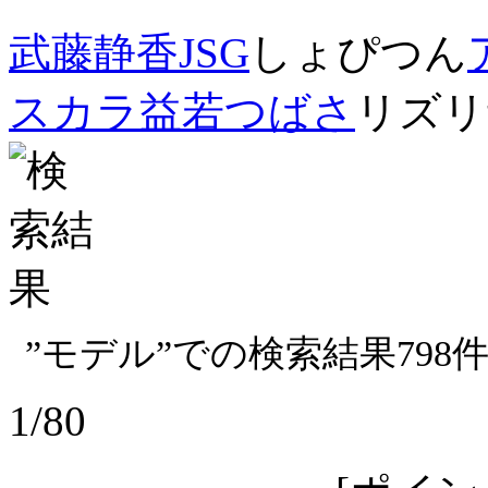
武藤静香
JSG
しょぴつん
スカラ
益若つばさ
リズリ
”モデル”での検索結果
798
1/80