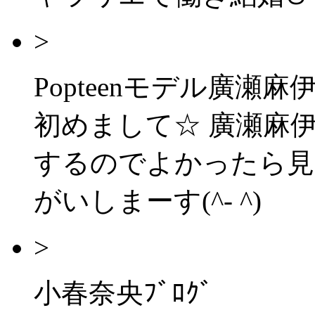
>
Popteenモデル廣瀬麻
初めまして☆ 廣瀬麻
するのでよかったら見
がいしまーす(^- ^)
>
小春奈央ﾌﾞﾛｸﾞ