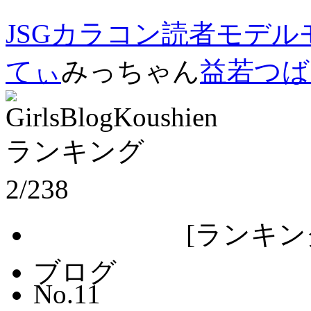
JSG
カラコン
読者モデル
てぃ
みっちゃん
益若つば
2/238
[ランキング更
ブログ
No.11