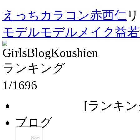
えっち
カラコン
赤西仁
リ
モデル
モデル
メイク
益若
1/1696
[ランキング更
ブログ