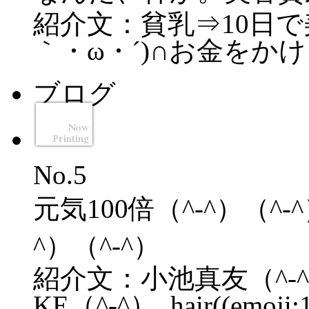
紹介文：貧乳⇒10日で
｀・ω・´)∩お金をかける時
ブログ
No.5
元気100倍（^-^）（^
^）（^-^）
紹介文：小池真友（^-^）
KE（^-^）､hair((emoji:1.