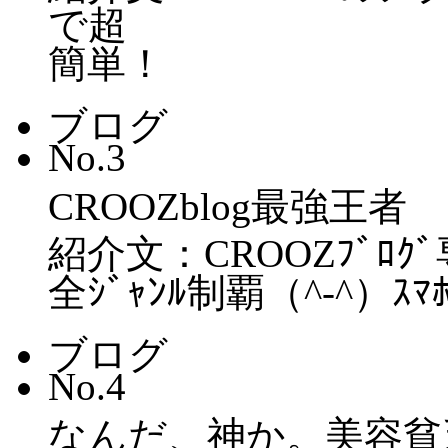
で超
簡単！
ブログ
No.3
CROOZblog最強王者
紹介文：CROOZﾌﾞﾛ
全ｼﾞｬﾝﾙ制覇（^-^）ｽﾏﾎも
ブログ
No.4
なんだ、神か。美容貧