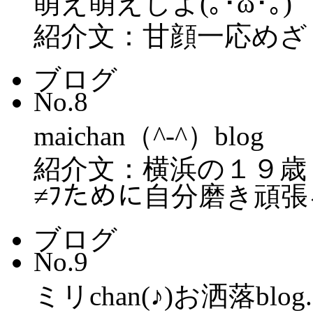
萌え萌えしよ(｡･ω･｡)
紹介文：甘顔一応めざ
ブログ
No.8
maichan（^-^）blog
紹介文：横浜の１９歳（
≠ﾌために自分磨き頑張る(´ω
ブログ
No.9
ミリchan(♪)お洒落blog.