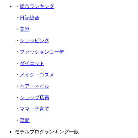
・
総合ランキング
・
日記総合
・
美容
・
ショッピング
・
ファッションコーデ
・
ダイエット
・
メイク・コスメ
・
ヘア・ネイル
・
ショップ店員
・
ママ・子育て
・
恋愛
モデルブログランキング一般