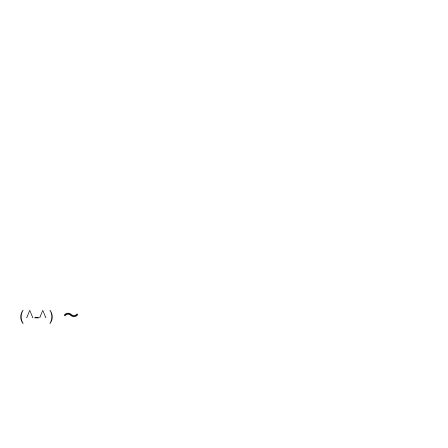
（^-^）〜