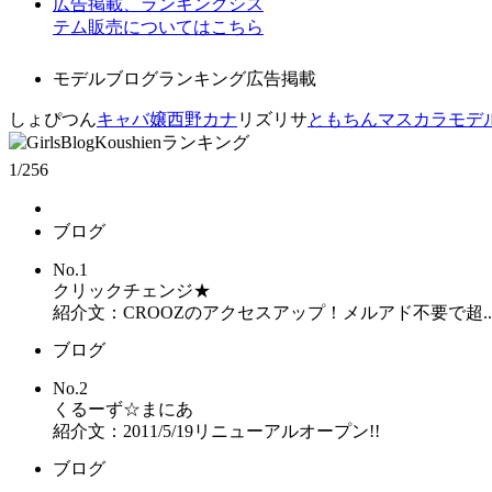
広告掲載、ランキングシス
テム販売についてはこちら
モデルブログランキング広告掲載
しょぴつん
キャバ嬢
西野カナ
リズリサ
ともちん
マスカラ
モデ
1/256
ブログ
No.1
クリックチェンジ★
紹介文：CROOZのアクセスアップ！メルアド不要で超....
ブログ
No.2
くるーず☆まにあ
紹介文：2011/5/19リニューアルオープン!!
ブログ