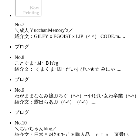
No.7
＼成人ＹucchanＭemory`z／
紹介文：GILFYｘEGOISTｘLIP（^-^） CODE.m.....
ブログ
No.8
ことぐま･囚･ Ｂl☆g
紹介文： くまくま･囚･ だいすぴい★☆ みにゃ.....
ブログ
No.9
わがままななみ嬢ぶろぐ（^-^）〜けばい女わ卒業（^-^）
紹介文：露出らあぷ（^-^）（^-^）.....
ブログ
No.10
＼ちいちゃんblog／
紹介文：日常＊ﾒｲｸ＊ｺｰﾃﾞ＊購入品…ｅｔｃ 可愛い.....