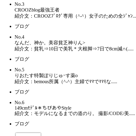
No.3
CROOZblog最強王者
紹介文：CROOZﾌﾞﾛｸﾞ専用（^-^）女子のための全ｼﾞｬﾝ....
ブログ
No.4
なんだ、神か。美容貧乏神りん>
紹介文：貧乳⇒10日で美乳＊大根脚⇒7日で8cm減∩(.....
ブログ
No.5
りおたす特製ぽりじゅｰす薬о
紹介文：bemous所属（^-^）主婦でﾏﾏでﾏﾏﾓな.....
ブログ
No.6
149cmﾓﾃﾞﾙ＊ちびあやStyle
紹介文：モデルになるまでの道のり。 撮影/CODE/美.....
ブログ